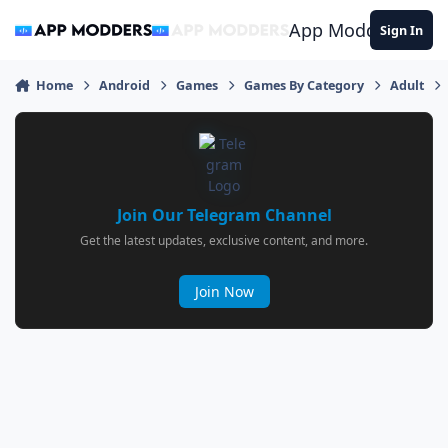
Jump to content
App Modders
Sign In
Home
Android
Games
Games By Category
Adult
Join Our Telegram Channel
Get the latest updates, exclusive content, and more.
Join Now