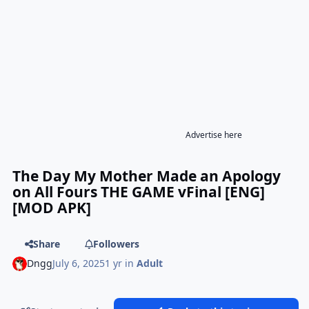
Advertise here
The Day My Mother Made an Apology
on All Fours THE GAME vFinal [ENG]
[MOD APK]
Share
Followers
Dngg
July 6, 2025
1 yr
in
Adult