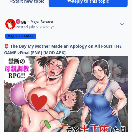
Start new topic
Reply to this topic
Dngg
Major Releaser
Posted
July 6, 2025
1 yr
MAJOR RELEASER
The Day My Mother Made an Apology on All Fours THE
📮
GAME vFinal [ENG] [MOD APK]