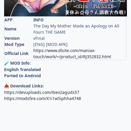
APP
INFO
The Day My Mother Made an Apology on All
Name
Fours THE GAME
Version
vFinal
Mod Type
[ENG] [MOD APK]
https://www.dlsite.com/maniax-
Official Link
touch/work/=/product_id/RJ352832.html
MOD Info:
🧪
English Translated
Ported to Android
Download Links:
📥
https://devuploads.com/6iex2aguds57
https://modsfire.com/X1i1w5iphha4748